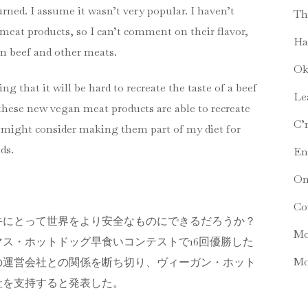
rned. I assume it wasn’t very popular. I haven’t
T
 meat products, so I can’t comment on their flavor,
Ha
an beef and other meats.
O
ing that it will be hard to recreate the taste of a beef
Le
 these new vegan meat products are able to recreate
C
I might consider making them part of my diet for
ds.
E
On
C
牛にとって世界をより安全なものにできるだろうか？
Mo
ス・ホットドッグ早食いコンテストで16回優勝した
Mo
の運営会社との関係を断ち切り、ヴィーガン・ホット
社を支持すると発表した。