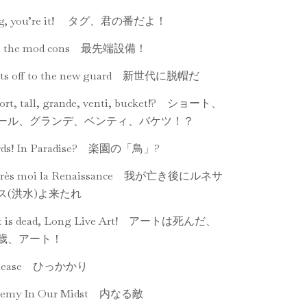
ag, you’re it! タグ、君の番だよ！
l the mod cons 最先端設備！
ts off to the new guard 新世代に脱帽だ
ort, tall, grande, venti, bucket!? ショート、
ール、グランデ、ベンティ、バケツ！？
rds! In Paradise? 楽園の「鳥」?
rès moi la Renaissance 我が亡き後にルネサ
ス(洪水)よ来たれ
t is dead, Long Live Art! アートは死んだ、
歳、アート！
nease ひっかかり
emy In Our Midst 内なる敵