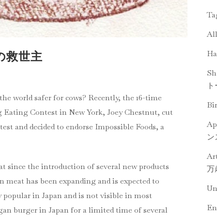
T
Al
Ha
牛の救世主
Sh
ト
he world safer for cows? Recently, the 16-time
Bi
Eating Contest in New York, Joey Chestnut, cut
Ap
test and decided to endorse Impossible Foods, a
ン
Ar
at since the introduction of several new products
万
an meat has been expanding and is expected to
U
 popular in Japan and is not visible in most
En
an burger in Japan for a limited time of several