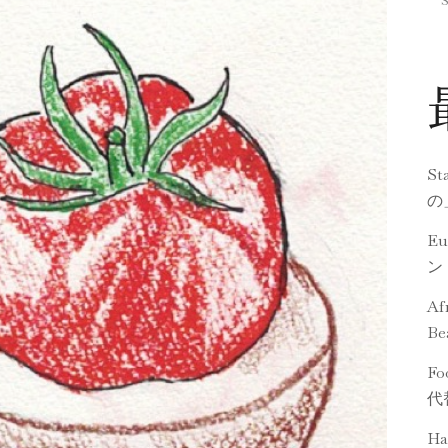
St
の
Eu
ン
Af
Be
Fo
代
Ha