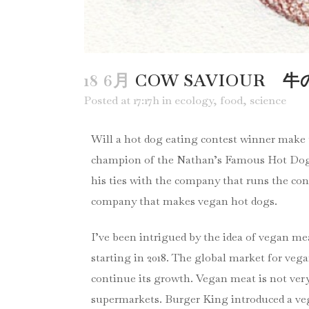
18 6月
COW SAVIOUR 
Posted at 17:17h
in
ecology
,
food
,
science
Will a hot dog eating contest winner make t
champion of the Nathan’s Famous Hot Dog 
his ties with the company that runs the con
company that makes vegan hot dogs.
I’ve been intrigued by the idea of vegan me
starting in 2018. The global market for veg
continue its growth. Vegan meat is not very
supermarkets. Burger King introduced a veg