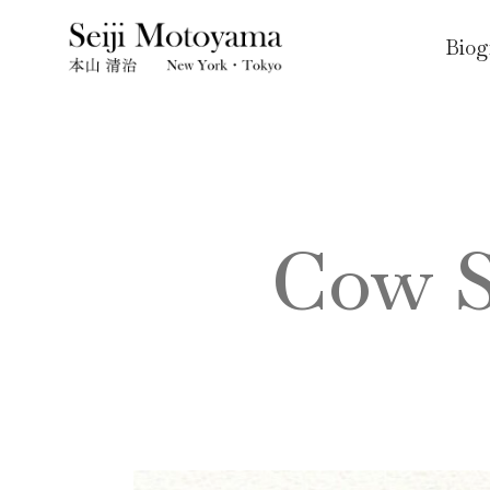
Biog
Cow 