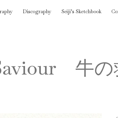
raphy
Discography
Seiji’s Sketchbook
Co
Saviour 