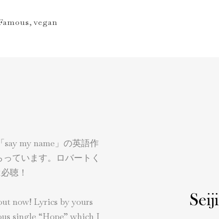
 Famous
,
vegan
say my name」の英語作
らっています。ロバートく
 は必聴！
ut now! Lyrics by yours
ious single “Hope” which I